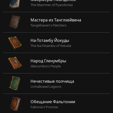
The Maormer of Pyandonea
Мастера из Танглхейвена
Tanglehaven's Fletchers
На-Тотамбу Йокуды
The Na-Totambu of Yokuda
Народ Гленумбры
Glenumbra's People
Нечестивые полчища
Unhallowed Legions
Обещание Фальтонии
Faltonia's Promise