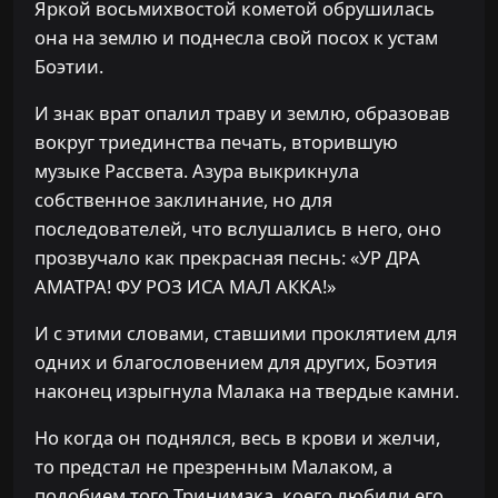
Яркой восьмихвостой кометой обрушилась
она на землю и поднесла свой посох к устам
Боэтии.
И знак врат опалил траву и землю, образовав
вокруг триединства печать, вторившую
музыке Рассвета. Азура выкрикнула
собственное заклинание, но для
последователей, что вслушались в него, оно
прозвучало как прекрасная песнь: «УР ДРА
АМАТРА! ФУ РОЗ ИСА МАЛ АККА!»
И с этими словами, ставшими проклятием для
одних и благословением для других, Боэтия
наконец изрыгнула Малака на твердые камни.
Но когда он поднялся, весь в крови и желчи,
то предстал не презренным Малаком, а
подобием того Тринимака, коего любили его