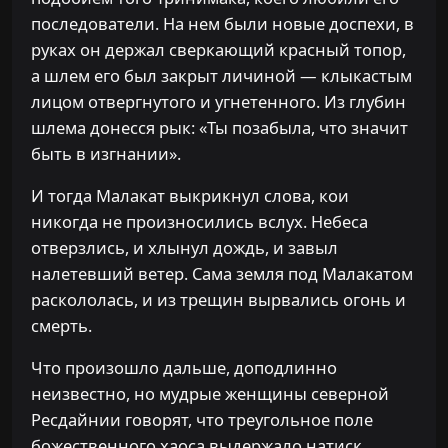
последователи. На нем были новые доспехи, в
руках он держал сверкающий красный топор,
а шлем его был закрыт личиной — клыкастым
лицом отвергнутого и угнетенного. Из глубин
шлема донесся рык: «Ты позабыла, что значит
быть в изгнании».
И тогда Малакат выкрикнул слова, кои
никогда не произносились вслух. Небеса
отверзлись, и хлынул дождь, и завыл
налетевший ветер. Сама земля под Малакатом
раскололась, и из трещин вырвались огонь и
смерть.
Что произошло дальше, доподлинно
неизвестно, но мудрые женщины северной
Ресдайнии говорят, что треугольное поле
божественного хаоса выдержало натиск.