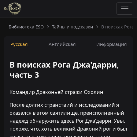
Библиотека ESO
Тайны и подсказки
В поисках Рога 
Русская
Английская
Информация
В поисках Рога Джа'дарри,
часть 3
Командир Драконьей стражи Охолин
После долгих странствий и исследований я
оказался в этом святилище, преисполненный
надежд обнаружить здесь Рог Джа'дарри. Увы,
похоже, что, хоть великий Драконий рог и был
когда-то в этих залах, его давным-давно