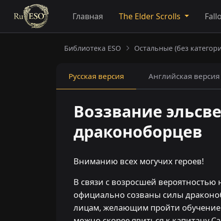
Главная
The Elder Scrolls
Fall
Библиотека ESO
Остальные (без категори
Русская
версия
Английская
версия
Воззвание эльсв
драконоборцев
Вниманию всех могучих героев!
В связи с возросшей вероятностью 
официально созваны силы драконо
лицам, желающим пройти обучение 
можно скорее явиться к капитану С