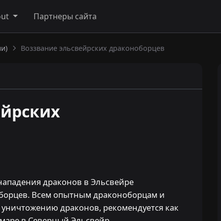
out
Партнеры сайта
и)
Воззвание эльсвейрских драконоборцев
ейрских
нападения драконов в Эльсвейре
борцев. Всем опытным драконоборцам и
уничтожению драконов, рекомендуется как
амаре в Северный Эльсвейр.